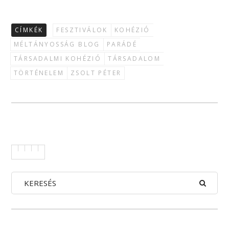
CÍMKÉK
FESZTIVÁLOK
KOHÉZIÓ
MÉLTÁNYOSSÁG BLOG
PARÁDÉ
TÁRSADALMI KOHÉZIÓ
TÁRSADALOM
TÖRTÉNELEM
ZSOLT PÉTER