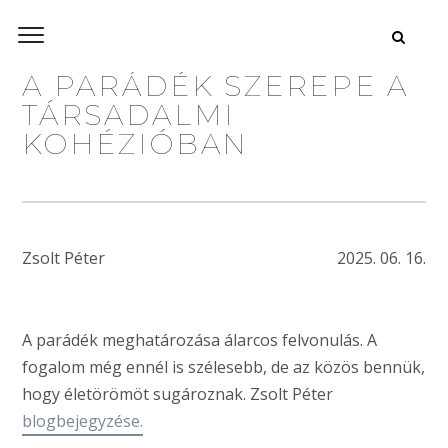
A PARÁDÉK SZEREPE A
TÁRSADALMI
KOHÉZIÓBAN
Zsolt Péter
2025. 06. 16.
A parádék meghatározása álarcos felvonulás. A
fogalom még ennél is szélesebb, de az közös bennük,
hogy életörömöt sugároznak. Zsolt Péter
blogbejegyzése.