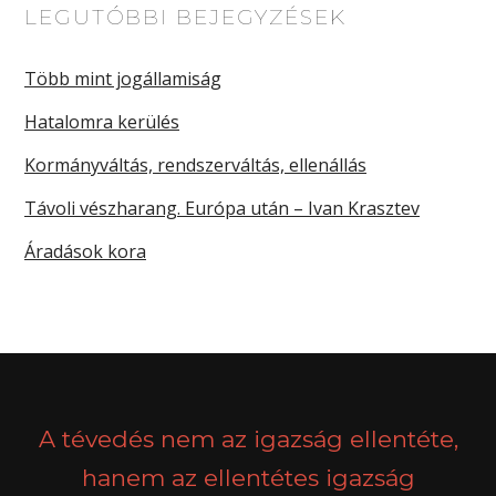
LEGUTÓBBI BEJEGYZÉSEK
Több mint jogállamiság
Hatalomra kerülés
Kormányváltás, rendszerváltás, ellenállás
Távoli vészharang. Európa után – Ivan Krasztev
Áradások kora
A tévedés nem az igazság ellentéte,
hanem az ellentétes igazság