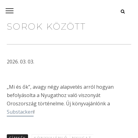
SOROK KÖZÖTT
2026. 03. 03.
„Mi és ők”, avagy négy alapvetés arról hogyan
befolyásolta a Nyugathoz való viszonyát
Oroszország történelme. Új könyvajánlónk a
Substacken
!