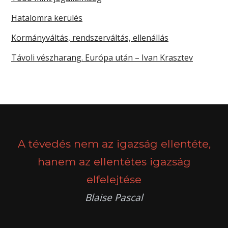
Hatalomra kerülés
Kormányváltás, rendszerváltás, ellenállás
Távoli vészharang. Európa után – Ivan Krasztev
A tévedés nem az igazság ellentéte,
hanem az ellentétes igazság
elfelejtése
Blaise Pascal