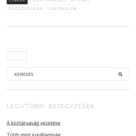
CÍMKÉK
KÖNYVAJÁNLÓ
NYUGAT
OROSZORSZÁG
TÖRTÉNELEM
LEGUTÓBBI BEJEGYZÉSEK
A köztársaság vezetése
Több mint jogállamiság