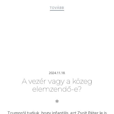
TOVÁBB
2024.11.18.
A vezér vagy a közeg
elemzendő-e?
✻
Trumpról tudjuk, hogy infantilis, ezt Zsolt Péter le is