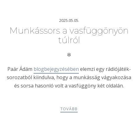
2025.05.05.
Munkássors a vasfüggönyön
túlról
✻
Paár Ádám
blogbejegyzésében
elemzi egy rádiójáték-
sorozatból kiindulva, hogy a munkásság vágyakozása
és sorsa hasonló volt a vasfüggöny két oldalán.
TOVÁBB