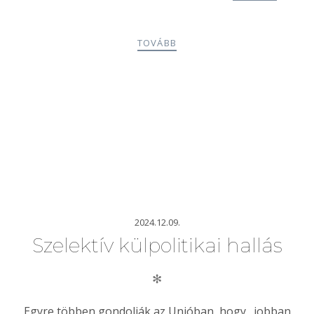
TOVÁBB
2024.12.09.
Szelektív külpolitikai hallás
✻
Egyre többen gondolják az Unióban, hogy „jobban