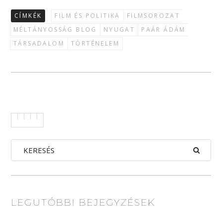
CÍMKÉK
FILM ÉS POLITIKA
FILMSOROZAT
MÉLTÁNYOSSÁG BLOG
NYUGAT
PAÁR ÁDÁM
TÁRSADALOM
TÖRTÉNELEM
LEGUTÓBBI BEJEGYZÉSEK