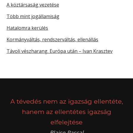
A köztársaság vezetése
Több mint jogállamiság
Hatalomra kerülés
Kormányváltás, rendszerváltás, ellenállás
Távoli vészharang. Európa után – Ivan Krasztev
A tévedés nem az igazság ellentéte,
hanem az ellentétes igazság
elfelejtése
Blaise Pascal