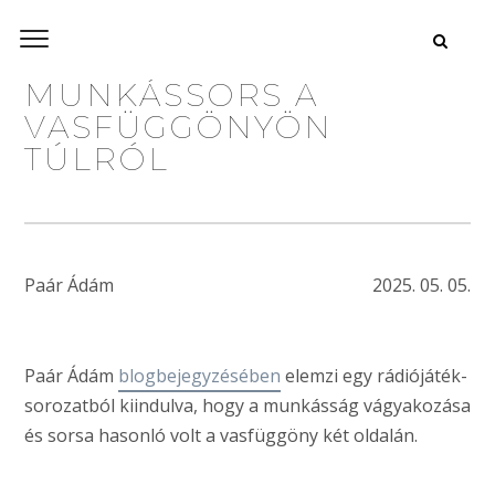
MUNKÁSSORS A
VASFÜGGÖNYÖN
TÚLRÓL
Paár Ádám
2025. 05. 05.
Paár Ádám
blogbejegyzésében
elemzi egy rádiójáték-
sorozatból kiindulva, hogy a munkásság vágyakozása
és sorsa hasonló volt a vasfüggöny két oldalán.