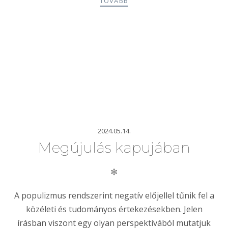
TOVÁBB
2024.05.14.
Megújulás kapujában
✻
A populizmus rendszerint negatív előjellel tűnik fel a
közéleti és tudományos értekezésekben. Jelen
írásban viszont egy olyan perspektívából mutatjuk