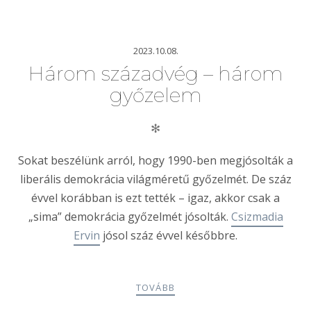
2023.10.08.
Három századvég – három
győzelem
✻
Sokat beszélünk arról, hogy 1990-ben megjósolták a
liberális demokrácia világméretű győzelmét. De száz
évvel korábban is ezt tették – igaz, akkor csak a
„sima” demokrácia győzelmét jósolták.
Csizmadia
Ervin
jósol száz évvel későbbre.
TOVÁBB