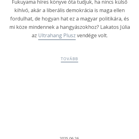
Fukuyama híres könyve óta tudjuk, ha nincs külső
kihívó, akár a liberális demokrácia is maga ellen
fordulhat, de hogyan hat ez a magyar politikára, és
mi köze mindennek a hangyászokhoz? Lakatos Júlia
az
Ultrahang Plusz
vendége volt.
TOVÁBB
2025.06.26.