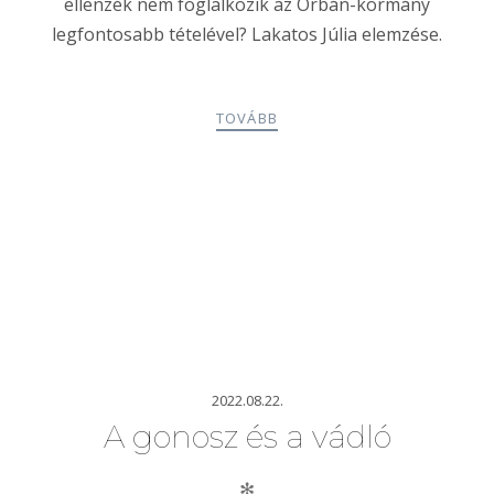
ellenzék nem foglalkozik az Orbán-kormány
legfontosabb tételével? Lakatos Júlia elemzése.
TOVÁBB
2022.08.22.
A gonosz és a vádló
✻