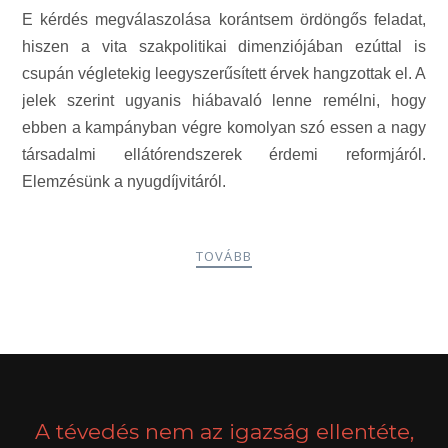
E kérdés megválaszolása korántsem ördöngős feladat,
hiszen a vita szakpolitikai dimenziójában ezúttal is
csupán végletekig leegyszerűsített érvek hangzottak el.
A
jelek szerint ugyanis hiábavaló lenne remélni, hogy
ebben a kampányban végre komolyan szó essen a nagy
társadalmi ellátórendszerek érdemi reformjáról.
Elemzésünk a nyugdíjvitáról.
TOVÁBB
POSTS
PREV
NEXT
NAVIGATION
A tévedés nem az igazság ellentéte,