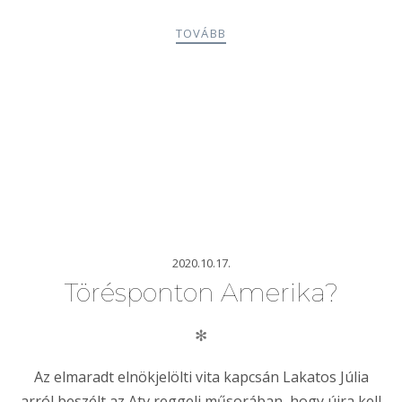
TOVÁBB
2020.10.17.
Törésponton Amerika?
✻
Az elmaradt elnökjelölti vita kapcsán Lakatos Júlia
arról beszélt az Atv reggeli műsorában, hogy újra kell