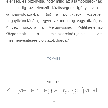
jelenség, és bizonyítja, hogy mind az állampolgároknak,
mind pedig az elemzői közösségnek igénye van a
kampányidőszakban (is) a politikusok közvetlen
megnyilvánulására, légyen az monológ vagy dialógus.
Mindez igazolja a Méltányosság Politikaelemző
Központnak a miniszterelnök-jelölti vita
intézményesítéséért folytatott „harcát”.
TOVÁBB
2010.01.15.
Ki nyerte meg a nyugdíjvitát?
✻